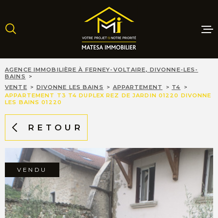
Aller
Aller
Aller
Aller
à
à
au
au
:
la
menu
contenu
recherche
principal
MAISONS
AGENCE IMMOBILIÈRE À FERNEY-VOLTAIRE, DIVONNE-LES-
BAINS
VENTE
DIVONNE LES BAINS
APPARTEMENT
T4
APPARTEMENT T3 T4 DUPLEX REZ DE JARDIN 01220 DIVONNE
APPARTE
LES BAINS 01220
RETOUR
TERRAINS
PROGRAM
NEUFS
VENDU
LOCATIO