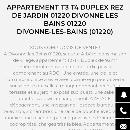
APPARTEMENT T3 T4 DUPLEX REZ
DE JARDIN 01220 DIVONNE LES
BAINS 01220
DIVONNE-LES-BAINS (01220)
SOUS COMPROMIS DE VENTE !
A Divonne les Bains 01220, secteur Arbère, dans maison
de village, appartement T3-T4 Duplex de 92m²
entièrement rénové en rez de jardin privatif,
comprenant au RDC : Une entrée, une belle et
lumineuse pièce à vivre avec cuisine équipée ouverte
sur salon séjour salle à manger donnant accès à la
terrasse et au jardin exposé sud ouest, une salle de
douche avec wc, un rangement. A l'ETAGE :
dégagement, une mezzanine - espace bureau ou
télévision, 2 chambres, une salle de douche avec wc. En
annexe : une place de parking privative extérieure. Petit
copropriété, charges très faibles. Appartement en