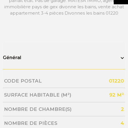
parfait état. Pas de garage. MATESA IMMO, agence
immobilière pays de gex divonne les bains, vente achat
appartement 3-4 pièces Divonnes les bains 01220
Général
Caractérisque
Valeurs
CODE POSTAL
01220
SURFACE HABITABLE (M²)
92 M²
NOMBRE DE CHAMBRE(S)
2
NOMBRE DE PIÈCES
4