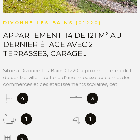
DIVONNE-LES-BAINS (01220)
APPARTEMENT T4 DE 121 M² AU
DERNIER ÉTAGE AVEC 2
TERRASSES, GARAGE...
Situé à Divonne-les-Bains 01220, à proximité immédiate
du centre-ville – au fond d’une impasse au calme, des
commerces et des établissements scolaires, cet
appartement T4 de 121 m² habitable en parfait état au
dernier étage d’une résidence récente de standing
4
3
construite en 2014, répondant aux normes basse
consommation. Il se compose d’une grande entrée
avec une penderie, une cuisine entièrement équipée
1
1
séparée, un vaste séjour / salle à manger lumineux avec
un accès direct à une agréable terrasse, offrant un
cadre de vie idéal pour profiter des extérieurs en toute
2