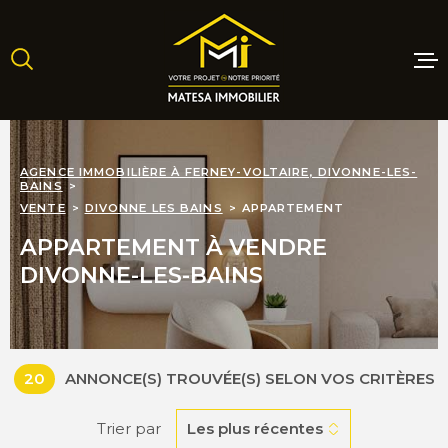
Aller
Aller
Aller
Aller
à
à
au
au
:
la
menu
contenu
recherche
principal
MAISONS
AGENCE IMMOBILIÈRE À FERNEY-VOLTAIRE, DIVONNE-LES-
BAINS
APPARTE
VENTE
DIVONNE LES BAINS
APPARTEMENT
APPARTEMENT À VENDRE
TERRAINS
DIVONNE-LES-BAINS
PROGRAM
NEUFS
20
ANNONCE(S) TROUVÉE(S) SELON VOS CRITÈRES
LOCATIO
Trier par
Les plus récentes