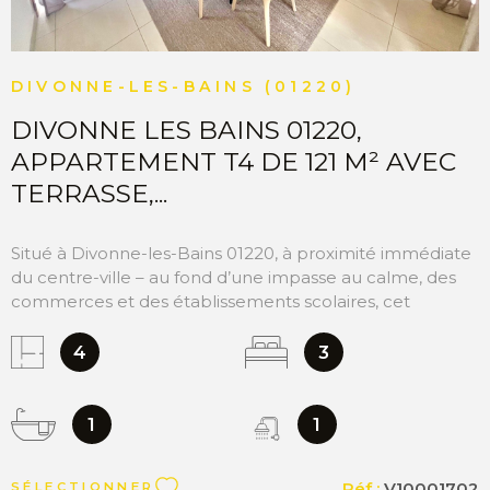
sur les risques auxquels ce bien est exposé sont
disponibles sur le site Géorisques
http://www.georisques.gouv.fr ”.
DIVONNE-LES-BAINS (01220)
DIVONNE LES BAINS 01220,
APPARTEMENT T4 DE 121 M² AVEC
TERRASSE,...
Situé à Divonne-les-Bains 01220, à proximité immédiate
du centre-ville – au fond d’une impasse au calme, des
commerces et des établissements scolaires, cet
appartement T4 de 121 m² habitable en parfait état se
trouve au rez de jardin et même temps au 1er étage
4
3
d’une résidence récente de standing construite en 2014,
répondant aux normes basse consommation. Il se
compose d’une grande entrée avec une penderie, une
1
1
cuisine entièrement équipée séparée, un vaste séjour /
salle à manger lumineux avec un accès direct à une
Réf :
V10001702
SÉLECTIONNER