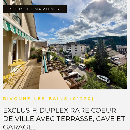
01220, vente achat appartement Divonne les Bains
01220 "Les informations sur les risques auxquels ce bien
SOUS-COMPROMIS
est exposé sont disponibles sur le site Géorisques
http://www:georisques.gouv.fr"
VOIR LE BIEN
DIVONNE-LES-BAINS (01220)
EXCLUSIF; DUPLEX RARE COEUR
DE VILLE AVEC TERRASSE, CAVE ET
GARAGE...