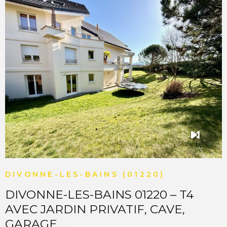
immobilier, agence immobilière Divonne les Bains,
Vente et achat appartement Divonne les Bains. “Les
informations sur les risques auxquels ce bien est exposé
sont disponibles sur le site
Géorisques http://www.georisques.gouv.fr”.
VOIR LE BIEN
DIVONNE-LES-BAINS (01220)
DIVONNE-LES-BAINS 01220 – T4
AVEC JARDIN PRIVATIF, CAVE,
GARAGE,...