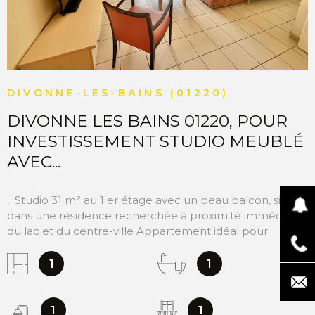
DIVONNE-LES-BAINS (01220)
DIVONNE LES BAINS 01220, POUR
INVESTISSEMENT STUDIO MEUBLÉ
AVEC...
, Studio 31 m² au 1 er étage avec un beau balcon, situé
dans une résidence recherchée à proximité immédiate
du lac et du centre-ville Appartement idéal pour
investissement locatif – vendu libre sans locataires et
sans bail commercial. L’habitation en résidence
1
1
principale n’est pas autorisée. Location saisonnière type
Airbnb Ok, ou tous types de locations permisses. Le bien
se compose d’une entrée, une cuisine équipée ouverte,
1
1