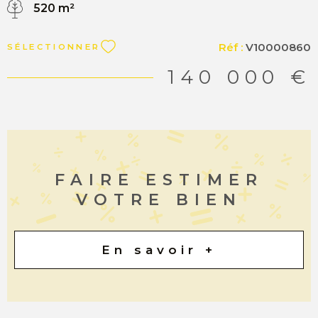
520 m²
maximum 209 m², prix à partir de 165 000 €. N'hésitez
pas à nous contacter pour tout complément
d'information. MATESA IMMOBILIER, agence
Réf :
V10000860
SÉLECTIONNER
immobilière, Vente terrains Scionzier 74950 “Les
informations sur les risques auxquels ce bien est exposé
140 000 €
sont disponibles sur le site Géorisques
http://www.georisques.gouv.fr”.
FAIRE ESTIMER
VOTRE BIEN
En savoir +