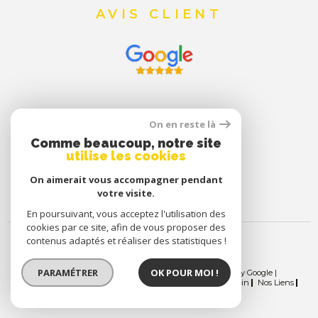
AVIS CLIENT
On en reste là
Comme beaucoup, notre site
utilise les cookies
On aimerait vous accompagner pendant
votre visite.
En poursuivant, vous acceptez l'utilisation des
cookies par ce site, afin de vous proposer des
contenus adaptés et réaliser des statistiques !
PARAMÉTRER
OK POUR MOI !
© 2026 | Tous droits réservés | Traduction powered by Google |
Nos Honoraires
Plan Du Site
Mentions Légales
Admin
Nos Liens
Politique RGPD
Cookies