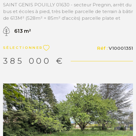
SAINT GENIS POUILLY 01630 - secteur Pregnin, arrêt du
bus et écoles à pied, très belle parcelle de terrain à bâtir
de 613M² (528m² + 85m² d'accès) parcelle plate et
rectangulaire avec un coefficient d'emprise au sol
613 m²
300m². Elle est libre de constructeur et le lotissement
est entièrement terminé et viabilisé. MATESA
IMMOBILIER, agence immobilière Pays de Gex, vente
Réf :
V10001351
SÉLECTIONNER
terrain Saint Genis Pouilly 01630
385 000 €
VOIR LE BIEN