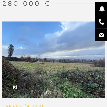
pour tout complément d'information. “Les informations
280 000 €
sur les risques auxquels ce bien est exposé sont
disponibles sur le site Géorisques
http://www.georisques.gouv.fr ”. MATESA IMMOBILIER,
agence immobilière Pays de Gex, vente et achat terrain
Chevry 01170
VOIR LE BIEN
FARGES (01550)