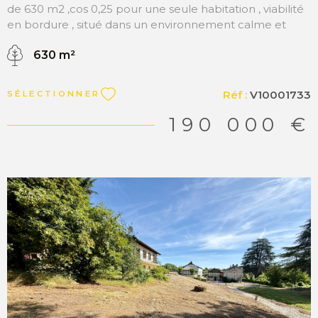
de 630 m2 ,cos 0,25 pour une seule habitation , viabilité
en bordure , situé dans un environnement calme et
verdoyant, idéal pour la réalisation de votre projet de
630 m²
construction. Niché dans un secteur résidentiel
recherché, ce terrain offre un cadre de vie agréable
entre nature et tranquillité tout en restant proche des
Réf :
V10001733
SÉLECTIONNER
commodités et des grands axes. Sa situation privilégiée
permet de rejoindre rapidement Genève et la frontière
190 000 €
suisse, faisant de ce bien une opportunité idéale pour
les travailleurs frontaliers ou pour toute personne
souhaitant profiter d’un cadre de vie paisible à proximité
de la ville. Avec sa belle exposition et son
environnement campagne, ce terrain constitue un
emplacement parfait pour construire votre future
maison dans un secteur apprécié pour sa qualité de vie
et sa proximité avec le bassin genevois. A découvrir
chez Matesa Immobilier
VOIR LE BIEN