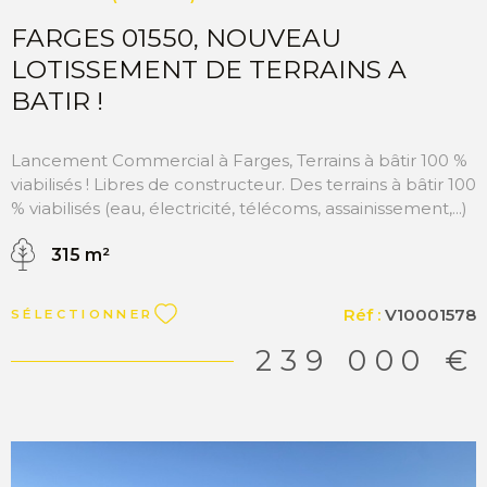
FARGES 01550, NOUVEAU
LOTISSEMENT DE TERRAINS A
BATIR !
Lancement Commercial à Farges, Terrains à bâtir 100 %
viabilisés ! Libres de constructeur. Des terrains à bâtir 100
% viabilisés (eau, électricité, télécoms, assainissement,...)
Libres de constructeur : vous êtes totalement libre de
315 m²
choisir votre architecte ou constructeur CES de 100m²
par parcelle. Un cadre de vie paisible, verdoyant et
idéalement situé Une commune dynamique, à
Réf :
V10001578
SÉLECTIONNER
proximité des commodités et des grands axes
Construisez la maison de vos rêves dans un
239 000 €
environnement privilégié ! Que vous soyez primo-
accédant, investisseur ou à la recherche d'un cadre de
vie serein,ce nouveau lotissement est fait pour vous
Plusieurs tailles de parcelles disponibles. Pour toutes
informations complémentaires, prenez contact avec