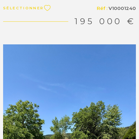
constructeur, entrée autoroute à 5 minutes. Zone
Réf :
V10001240
SÉLECTIONNER
URdm du PLU en vigueur. Viabilités en bordure. Matesa
immobilier, agence immobilière indépendante, vente
195 000 €
terrain Valserhone - Ochiaz 01200 “Les informations sur
les risques auxquels ce bien est exposé sont disponibles
sur le site Géorisques http://www.georisques.gouv.fr