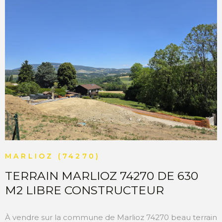
de la ville. Avec sa belle exposition et son
environnement campagne, ce terrain constitue un
emplacement parfait pour construire votre future
maison dans un secteur apprécié pour sa qualité de vie
et sa proximité avec le bassin genevois. A découvrir
chez Matesa immobilier
VOIR LE BIEN
MARLIOZ (74270)
TERRAIN MARLIOZ 74270 DE 630
M2 LIBRE CONSTRUCTEUR
À vendre sur la commune de Marlioz 74270 beau terrain