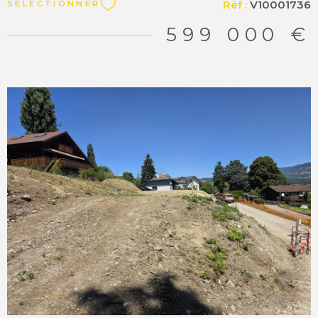
Réf :
V10001736
SÉLECTIONNER
de 1 650 m² , dont 1 004 m² constructibles , est l'une des
rares opportunités foncières disponibles à la vente sur le
599 000 €
secteur de Cessy à Tutegny. Un emplacement
dominant, au calme, une vue imprenable sur le Mont
Blanc et les Alpes Ce terrain est pour une très belle villa
familiale. Situé en position dominante , ce terrain
bénéficie d'un panorama exceptionnel, d'un côté, la vue
directe sur le Mont Blanc et la chaîne des Alpes , de
l'autre, un grand paysage de campagne préservé.
Implanté en limite agricole , aucune construction ne
viendra jamais obstruer votre vue. Un horizon garanti
pour toujours. Matesa immobilier, agence immobilière
indépendante du Pays de Gex, vente et achat terrain
VOIR LE BIEN
Cessy 01170 “Les informations sur les risques auxquels ce
bien est exposé sont disponibles sur le site Géorisques
http://www.georisques.gouv.fr ”.