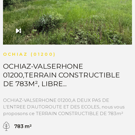
OCHIAZ (01200)
OCHIAZ-VALSERHONE
01200,TERRAIN CONSTRUCTIBLE
DE 783M², LIBRE...
OCHIAZ-VALSERHONE 01200,A DEUX PAS DE
L'ENTREE D'AUTOROUTE ET DES ECOLES, nous vous
proposons ce TERRAIN CONSTRUCTIBLE DE 783m²
avec une emprise au sol permise de 312m². Pour
783 m²
réaliser un projet familial avec une maison ou
possibilitée de créer deux maisons. Le terrain est libre