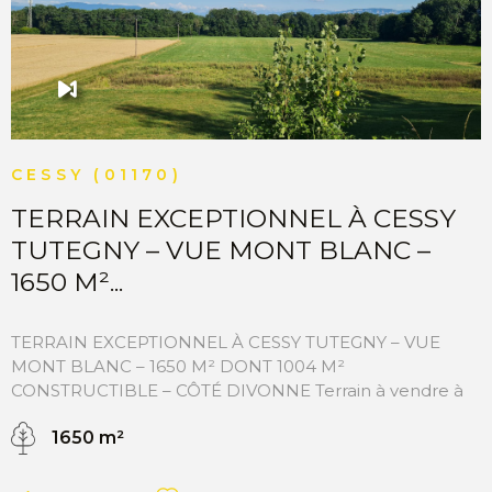
sont disponibles sur le site Géorisques
VOIR LE BIEN
http://www.georisques.gouv.fr”.
CESSY (01170)
TERRAIN EXCEPTIONNEL À CESSY
TUTEGNY – VUE MONT BLANC –
1650 M²...
TERRAIN EXCEPTIONNEL À CESSY TUTEGNY – VUE
MONT BLANC – 1650 M² DONT 1004 M²
CONSTRUCTIBLE – CÔTÉ DIVONNE Terrain à vendre à
Cessy-Tutegny 01170 – Rare à la vente – Vue Mont Blanc
1650 m²
et Alpes – Libre de constructeur Vous recherchez un
terrain à bâtir exceptionnel dans le Pays de Gex, côté
Divonne-les-Bains ? Ne cherchez plus. Cette parcelle