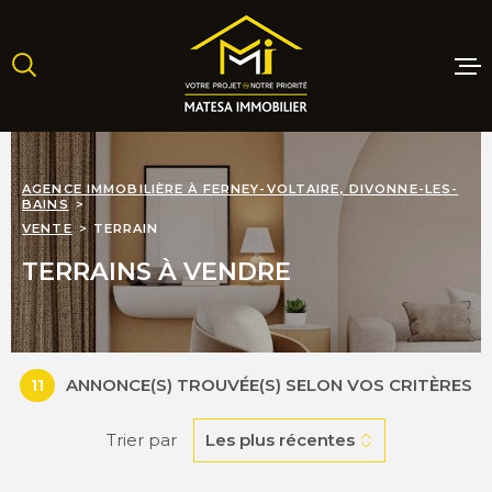
Aller
Aller
Aller
Aller
à
à
au
au
:
la
menu
contenu
recherche
principal
MAISONS
AGENCE IMMOBILIÈRE À FERNEY-VOLTAIRE, DIVONNE-LES-
BAINS
APPARTE
VENTE
TERRAIN
TERRAINS À VENDRE
TERRAINS
PROGRAM
NEUFS
11
ANNONCE(S) TROUVÉE(S) SELON VOS CRITÈRES
Trier par
Les plus récentes
LOCATIO