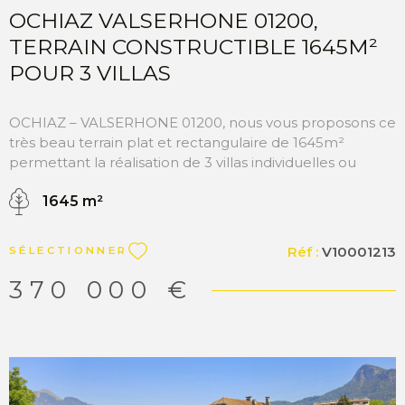
OCHIAZ VALSERHONE 01200,
TERRAIN CONSTRUCTIBLE 1645M²
POUR 3 VILLAS
OCHIAZ – VALSERHONE 01200, nous vous proposons ce
très beau terrain plat et rectangulaire de 1645m²
permettant la réalisation de 3 villas individuelles ou
jumelées maximum. Le coefficient d’emprise au sol est
1645 m²
de 0.40. Ce terrain est libre constructeur avec toutes les
viabilités en bordure. A quelques minutes de la sortie
autoroute des écoles, de la gare TGV et le Léman
Réf :
V10001213
SÉLECTIONNER
Express. L’environnement calme et résidentiel. MATESA
IMMOBILIER, agence immobilier Pays de Gex, VENTE
370 000 €
TERRAIN VALSERHONE OCHIAZ 01200 “Les
informations sur les risques auxquels ce bien est exposé
sont disponibles sur le site Géorisques
http://www.georisques.gouv.fr”.