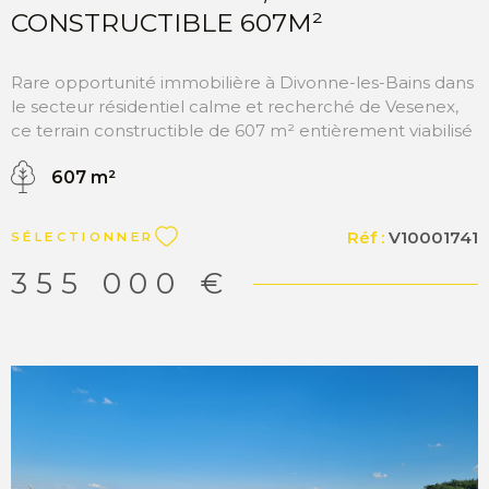
CONSTRUCTIBLE 607M²
Rare opportunité immobilière à Divonne-les-Bains dans
le secteur résidentiel calme et recherché de Vesenex,
ce terrain constructible de 607 m² entièrement viabilisé
et libre de tout constructeur est idéal pour votre projet
607 m²
de construction de maison individuelle. Un sous-sol est
possible et autorisé. Le CES de 0,10 vous offre de belles
perspectives architecturales situé à 1 minute de la
Réf :
V10001741
SÉLECTIONNER
douane de Crassier. Ce terrain est parfait pour les
travailleurs frontaliers cherchant à s'installer dans une
355 000 €
des communes les plus recherchées du Pays de Gex.
L'école est accessible à pied un atout majeur pour les
familles. La piste cyclable voie verte et le lac sont
proches. Contactez-nous dès aujourd'hui pour plus
d'informations ou pour organiser une visite du terrain
Matesa immobilier, agence immobilière Divonne les
Bains, vente terrain Divonne les Bains 01220 “Les
informations sur les risques auxquels ce bien est exposé