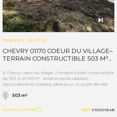
CHEVRY (01170)
CHEVRY 01170 COEUR DU VILLAGE–
TERRAIN CONSTRUCTIBLE 503 M²...
A Chevry coeur du village, 2 terrains à bâtir constructible
de 503 m et 510m² , entièrements viabilisés
(raccordements réalisés), idéal pour un projet de villa
individuelle. Libre constructeur. Surface : 503 m² ou
503 m²
510m² Viabilisation : entièrement viabilisé (eau,
électricité, assainissement, télécom) Adresse : 118 rue
Saint Maurice, Chevry Destination du projet : habitation –
Réf :
V10001648
SÉLECTIONNER
villa / maison individuelle N'hésitez pas à nous contacter