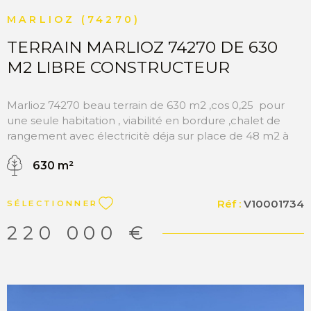
MARLIOZ (74270)
TERRAIN MARLIOZ 74270 DE 630
M2 LIBRE CONSTRUCTEUR
Marlioz 74270 beau terrain de 630 m2 ,cos 0,25 pour
une seule habitation , viabilité en bordure ,chalet de
rangement avec électricitè déja sur place de 48 m2 à
garder ou détruire pour plus de surface constructible ,
630 m²
situé dans un environnement calme et verdoyant, idéal
pour la réalisation de votre projet de construction.
Niché dans un secteur résidentiel recherché, ce terrain
Réf :
V10001734
SÉLECTIONNER
offre un cadre de vie agréable entre nature et
tranquillité tout en restant proche des commodités et
220 000 €
des grands axes. Sa situation privilégiée permet de
rejoindre rapidement Genève et la frontière suisse,
faisant de ce bien une opportunité idéale pour les
travailleurs frontaliers ou pour toute personne
souhaitant profiter d’un cadre de vie paisible à proximité