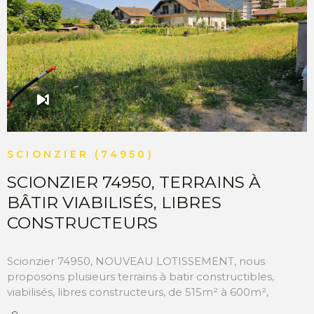
VOIR LE BIEN
SCIONZIER (74950)
SCIONZIER 74950, TERRAINS À
BÂTIR VIABILISÉS, LIBRES
CONSTRUCTEURS
Scionzier 74950, NOUVEAU LOTISSEMENT, nous
proposons plusieurs terrains à batir constructibles,
viabilisés, libres constructeurs, de 515m² à 600m²,
superficie acceptée pour une villa individuelle de