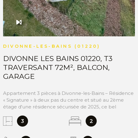
DIVONNE-LES-BAINS (01220)
DIVONNE LES BAINS 01220, T3
TRAVERSANT 72M², BALCON,
GARAGE
Appartement 3 pièces à Divonne-les-Bains – Résidence
« Signature » à deux pas du centre et situé au 2ème
étage d'une résidence sécurisée de 2025, ce bel
appartement de type T3 offre une surface généreuse
de 72 m². Il séduit par son balcon de 12 m², parfait pour
3
2
profiter d'un cadre de vie verdoyant. Dès l'entrée,
équipée d'un visiophone et d'un espace vestiaire, vous