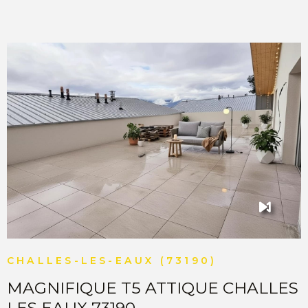
une vie de famille ou pour ceux qui recherchent de
beaux volumes. Vous bénéficierez également en sous-
sol d’un garage avec une cave. Appartement en très
bon état général, avec un beau potentiel de
personnalisation (à remettre au goût du jour). DPE : D
Un bien rare sur le secteur, à visiter rapidement ! “Les
informations sur les risques auxquels ce bien est exposé
sont disponibles sur le site Géorisques
http://www.georisques.gouv.fr ”. MATESA IMMOBILIER,
VOIR LE BIEN
agence immobilière Divonne les Bains, vente et achat
appartement Divonne les Bains 01220.
CHALLES-LES-EAUX (73190)
MAGNIFIQUE T5 ATTIQUE CHALLES
LES EAUX 73190