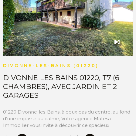
appartement Divonne les Bains 01220
VOIR LE BIEN
DIVONNE-LES-BAINS (01220)
DIVONNE LES BAINS 01220, T7 (6
CHAMBRES), AVEC JARDIN ET 2
GARAGES
01220 Divonne-les-Bains, à deux pas du centre, au fond
d’une impasse au calme, Votre agence Matesa
Immobilier vous invite à découvrir ce spacieux
appartement type T7 (6 chambres) d’une superficie de