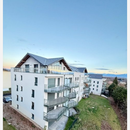
environnement verdoyant, à proximité immédiate du
centre-ville, du marché, des écoles (maternelle,
primaire et collège) et des transports en commun. Un
garage fermé de 15 m² est proposé en option au prix de
15 000 €. Cet appartement bénéficie d’un excellent
DPE Matesa immobilier, agence immobilière Divonne
les Bains, vente et achat appartement Divonne les
Bains 01220 “Les informations sur les risques auxquels ce
bien est exposé sont disponibles sur le site Géorisques
http://www.georisques.gouv.fr ”.
VOIR LE BIEN