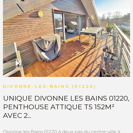
tarder , N’hésitez pas à nous contacter pour tout
complément d’information. “Les informations sur les
risques auxquels ce bien est exposé sont disponibles sur
le site Géorisques http://www.georisques.gouv.fr”
VOIR LE BIEN
DIVONNE-LES-BAINS (01220)
UNIQUE DIVONNE LES BAINS 01220,
PENTHOUSE ATTIQUE T5 152M²
AVEC 2...
Divonne les Bains 01220 à deux pas du centre-ville à