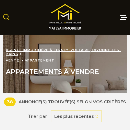
Aller
Aller
Aller
Aller
à
à
au
au
:
la
menu
contenu
recherche
principal
MAISONS
AGENCE IMMOBILIÈRE À FERNEY-VOLTAIRE, DIVONNE-LES-
BAINS
APPARTE
VENTE
APPARTEMENT
APPARTEMENTS À VENDRE
TERRAINS
PROGRAM
NEUFS
38
ANNONCE(S) TROUVÉE(S) SELON VOS CRITÈRES
Trier par
Les plus récentes
LOCATIO