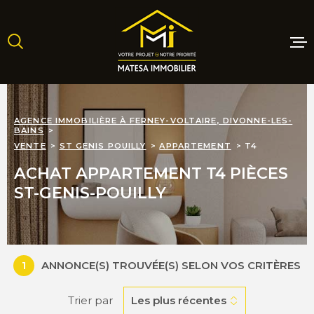
Aller
Aller
Aller
Aller
à
à
au
au
:
la
menu
contenu
recherche
principal
MAISONS
AGENCE IMMOBILIÈRE À FERNEY-VOLTAIRE, DIVONNE-LES-
BAINS
APPARTE
VENTE
ST GENIS POUILLY
APPARTEMENT
T4
ACHAT APPARTEMENT T4 PIÈCES
TERRAINS
ST-GENIS-POUILLY
PROGRAM
NEUFS
1
ANNONCE(S) TROUVÉE(S) SELON VOS CRITÈRES
LOCATIO
Trier par
Les plus récentes