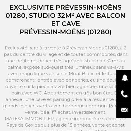
EXCLUSIVITE PRÉVESSIN-MOËNS
01280, STUDIO 32M² AVEC BALCON
ET CAVE
PRÉVESSIN-MOËNS (01280)
Exclusivité, rare à la vente à Prévessin Moens 01280, à 2
pas du centre du village et de toutes commodités, dans
une petite résidence très agréable studio de 32m² au
calme, exposé sud-ouest très lumineux sans vis-à-vis
avec magnifique vue sur le Mont Blanc et le Jura, et
comprenant : entrée avec penderies, cuisine équipée
ouverte sur la pièce à vivre bien agencée, une salle de
bain avec WC. Appartement en très bon état. En
annexe : une cave et parking privé à la résidence avec
grands espaces verts avec barbecue commun. Rare à la
er
vente, idéal 1
achat, investissement.
MATESA IMMOBILIER, agence immobilière spécialisée
Pays de Gex depuis plus de 15 années, vente et achat