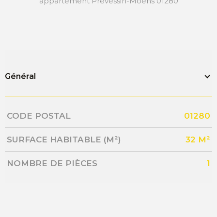
appartement Prévessin-Moens 01280
Général
Caractérisque
Valeurs
CODE POSTAL
01280
SURFACE HABITABLE (M²)
32 M²
NOMBRE DE PIÈCES
1