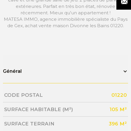
extérieures. Parfait en très bon état, rénovée
récemment. Mieux qu'un appartement !
MATESA IMMO, agence immobilière spécialiste du Pays
de Gex, achat vente maison Divonne les Bains 01220.
Général
Caractérisque
Valeurs
CODE POSTAL
01220
SURFACE HABITABLE (M²)
105 M²
SURFACE TERRAIN
396 M²