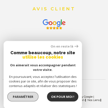
AVIS CLIENT
On en reste là
Comme beaucoup, notre site
utilise les cookies
On aimerait vous accompagner pendant
votre visite.
En poursuivant, vous acceptez l'utilisation des
cookies par ce site, afin de vous proposer des
contenus adaptés et réaliser des statistiques !
PARAMÉTRER
OK POUR MOI !
© 2026 | Tous droits réservés | Traduction powered by Google |
Nos Honoraires
Plan Du Site
Mentions Légales
Admin
Nos Liens
Politique RGPD
Cookies