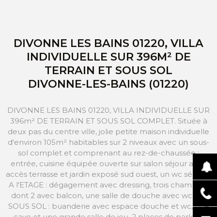
DIVONNE LES BAINS 01220, VILLA
INDIVIDUELLE SUR 396M² DE
TERRAIN ET SOUS SOL
DIVONNE-LES-BAINS (01220)
DIVONNE LES BAINS 01220, VILLA INDIVIDUELLE SUR
396m² DE TERRAIN ET SOUS SOL COMPLET. Située à
deux pas du centre ville, jolie petite maison individuelle
d'environ 105m² habitables sur 2 niveaux avec un sous-
sol complet et comprenant au rez-de-chaussée :
entrée, cuisine équipée ouverte sur salon séjour avec
accès terrasse et jardin exposé sud ouest, un wc séparé.
A l'ETAGE : dégagement avec dressing, trois chambres
dont 2 avec balcon, une salle de douche avec wc. Au
SOUS SOL : buanderie avec espace douche et wc, une
cave et une grande salle de jeu. 2 places de parking