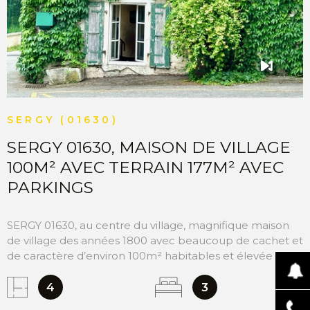
SERGY (01630)
SERGY 01630, MAISON DE VILLAGE
100M² AVEC TERRAIN 177M² AVEC
PARKINGS
SERGY 01630, au centre du village, magnifique maison
de village des années 1800 avec beaucoup de cachet et
de caractère d’environ 100m² habitables et élevée sur 3
niveaux. Elle dispose aussi d’un terrain de 177m² avec 2
parkings et un jardin d’agrément très agréable. Le Bus
4
3
pour Genève, la boulangerie, un restaurant se trouvent