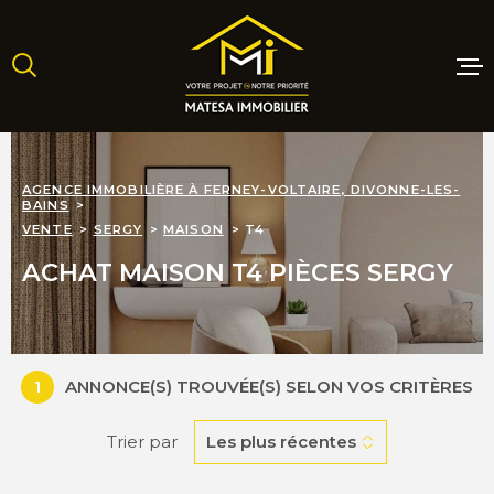
Aller
Aller
Aller
Aller
à
à
au
au
:
la
menu
contenu
recherche
principal
MAISONS
AGENCE IMMOBILIÈRE À FERNEY-VOLTAIRE, DIVONNE-LES-
BAINS
APPARTE
VENTE
SERGY
MAISON
T4
ACHAT MAISON T4 PIÈCES SERGY
TERRAINS
PROGRAM
NEUFS
1
ANNONCE(S) TROUVÉE(S) SELON VOS CRITÈRES
Trier par
Les plus récentes
LOCATIO