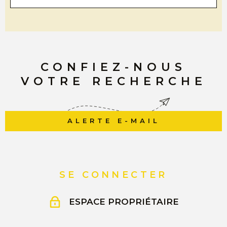
11kWh/m²/an GES classe C Montant estimé des
dépenses annuelles d'énergie pour un usage standard :
entre 1222 € et 1653€ par an. Prix moyens des énergies
indexés sur l'année 2023 (abonnements compris)
CONFIEZ-NOUS
VOTRE RECHERCHE
ALERTE E-MAIL
SE CONNECTER
ESPACE PROPRIÉTAIRE