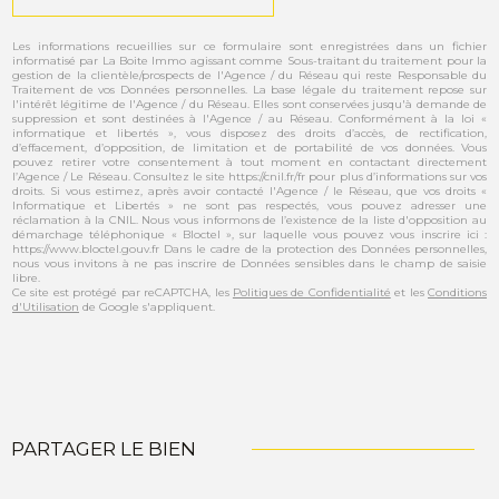
Les informations recueillies sur ce formulaire sont enregistrées dans un fichier
informatisé par La Boite Immo agissant comme Sous-traitant du traitement pour la
gestion de la clientèle/prospects de l'Agence / du Réseau qui reste Responsable du
Traitement de vos Données personnelles. La base légale du traitement repose sur
l'intérêt légitime de l'Agence / du Réseau. Elles sont conservées jusqu'à demande de
suppression et sont destinées à l'Agence / au Réseau. Conformément à la loi «
informatique et libertés », vous disposez des droits d’accès, de rectification,
d’effacement, d’opposition, de limitation et de portabilité de vos données. Vous
pouvez retirer votre consentement à tout moment en contactant directement
l’Agence / Le Réseau. Consultez le site https://cnil.fr/fr pour plus d’informations sur vos
droits. Si vous estimez, après avoir contacté l'Agence / le Réseau, que vos droits «
Informatique et Libertés » ne sont pas respectés, vous pouvez adresser une
réclamation à la CNIL. Nous vous informons de l’existence de la liste d'opposition au
démarchage téléphonique « Bloctel », sur laquelle vous pouvez vous inscrire ici :
https://www.bloctel.gouv.fr Dans le cadre de la protection des Données personnelles,
nous vous invitons à ne pas inscrire de Données sensibles dans le champ de saisie
libre.
Ce site est protégé par reCAPTCHA, les
Politiques de Confidentialité
et les
Conditions
d'Utilisation
de Google s'appliquent.
PARTAGER LE BIEN