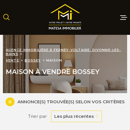
Aller
Aller
Aller
Aller
à
à
au
au
:
la
menu
contenu
recherche
principal
MAISONS
AGENCE IMMOBILIÈRE À FERNEY-VOLTAIRE, DIVONNE-LES-
BAINS
APPARTE
VENTE
BOSSEY
MAISON
MAISON À VENDRE BOSSEY
TERRAINS
PROGRAM
NEUFS
0
ANNONCE(S) TROUVÉE(S) SELON VOS CRITÈRES
Trier par
Les plus récentes
LOCATIO