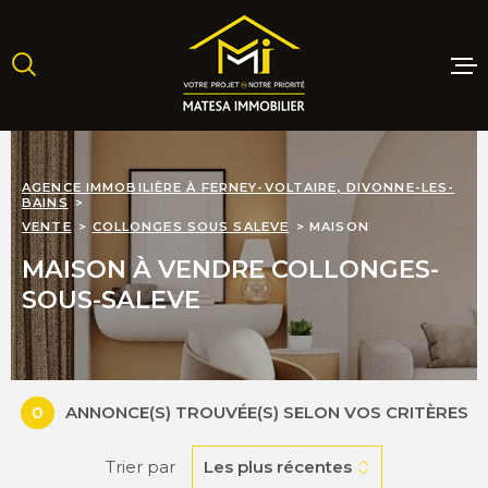
Aller
Aller
Aller
Aller
à
à
au
au
:
la
menu
contenu
recherche
principal
MAISONS
AGENCE IMMOBILIÈRE À FERNEY-VOLTAIRE, DIVONNE-LES-
BAINS
APPARTE
VENTE
COLLONGES SOUS SALEVE
MAISON
MAISON À VENDRE COLLONGES-
TERRAINS
SOUS-SALEVE
PROGRAM
NEUFS
0
ANNONCE(S) TROUVÉE(S) SELON VOS CRITÈRES
LOCATIO
Trier par
Les plus récentes