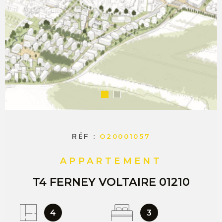
COMMERC
ESTIMER 
VENDRE
RÉF :
O20001057
APPARTEMENT
T4 FERNEY VOLTAIRE 01210
4
3