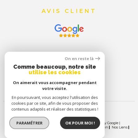
AVIS CLIENT
On en reste là
Comme beaucoup, notre site
utilise les cookies
On aimerait vous accompagner pendant
votre visite.
En poursuivant, vous acceptez l'utilisation des
cookies par ce site, afin de vous proposer des
contenus adaptés et réaliser des statistiques !
PARAMÉTRER
OK POUR MOI !
© 2026 | Tous droits réservés | Traduction powered by Google |
Nos Honoraires
Plan Du Site
Mentions Légales
Admin
Nos Liens
Politique RGPD
Cookies