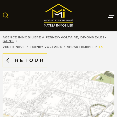
Aller
Aller
Aller
Aller
à
à
au
au
:
la
menu
contenu
recherche
principal
MAISONS
AGENCE IMMOBILIÈRE À FERNEY-VOLTAIRE, DIVONNE-LES-
BAINS
VENTE NEUF
FERNEY VOLTAIRE
APPARTEMENT
T4
APPARTE
RETOUR
TERRAINS
PROGRAM
NEUFS
LOCATIO