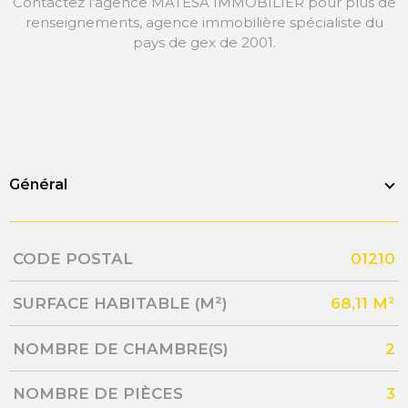
Contactez l'agence
MATESA
IMMOBILIER pour plus de
renseignements, agence immobilière spécialiste du
pays de
gex de 2001
.
Général
Caractérisque
Valeurs
CODE POSTAL
01210
SURFACE HABITABLE (M²)
68,11 M²
NOMBRE DE CHAMBRE(S)
2
NOMBRE DE PIÈCES
3