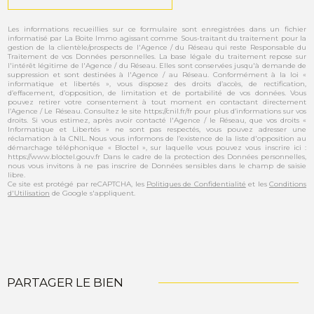
Les informations recueillies sur ce formulaire sont enregistrées dans un fichier
informatisé par La Boite Immo agissant comme Sous-traitant du traitement pour la
gestion de la clientèle/prospects de l'Agence / du Réseau qui reste Responsable du
Traitement de vos Données personnelles. La base légale du traitement repose sur
l'intérêt légitime de l'Agence / du Réseau. Elles sont conservées jusqu'à demande de
suppression et sont destinées à l'Agence / au Réseau. Conformément à la loi «
informatique et libertés », vous disposez des droits d’accès, de rectification,
d’effacement, d’opposition, de limitation et de portabilité de vos données. Vous
pouvez retirer votre consentement à tout moment en contactant directement
l’Agence / Le Réseau. Consultez le site https://cnil.fr/fr pour plus d’informations sur vos
droits. Si vous estimez, après avoir contacté l'Agence / le Réseau, que vos droits «
Informatique et Libertés » ne sont pas respectés, vous pouvez adresser une
réclamation à la CNIL. Nous vous informons de l’existence de la liste d'opposition au
démarchage téléphonique « Bloctel », sur laquelle vous pouvez vous inscrire ici :
https://www.bloctel.gouv.fr Dans le cadre de la protection des Données personnelles,
nous vous invitons à ne pas inscrire de Données sensibles dans le champ de saisie
libre.
Ce site est protégé par reCAPTCHA, les
Politiques de Confidentialité
et les
Conditions
d'Utilisation
de Google s'appliquent.
PARTAGER LE BIEN