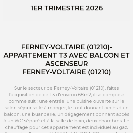
1ER TRIMESTRE 2026
FERNEY-VOLTAIRE (01210)-
APPARTEMENT T3 AVEC BALCON ET
ASCENSEUR
FERNEY-VOLTAIRE (01210)
Sur le secteur de Ferney-Voltaire (01210), faites
l'acquisition de ce T3 d'environ 68m2, il se compose
comme suit : une entrée, une cuisine ouverte sur le
salon séjour salle à manger, le tout donnant accès à un
balcon, une buanderie, un dégagement donnant accès
à un WC séparé et à la salle de bain, deux chambres. Le
chauffage pour cet appartement est individuel au gaz.