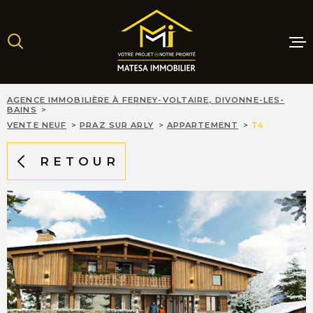
Aller
Aller
Aller
Aller
à
à
au
au
:
la
menu
contenu
recherche
principal
MAISONS
AGENCE IMMOBILIÈRE À FERNEY-VOLTAIRE, DIVONNE-LES-
BAINS
VENTE NEUF
PRAZ SUR ARLY
APPARTEMENT
T4
APPARTE
RETOUR
TERRAINS
PROGRAM
NEUFS
LOCATIO