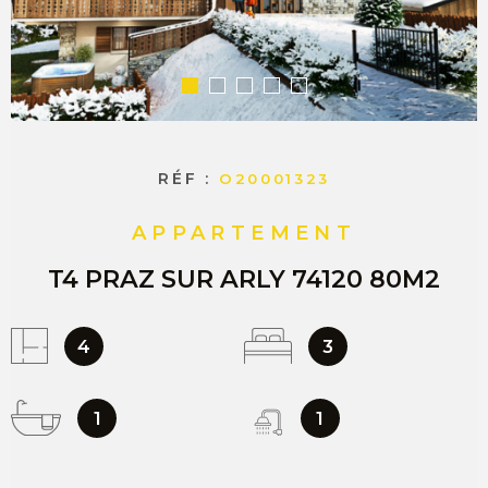
COMMERC
ESTIMER 
VENDRE
RÉF :
O20001323
APPARTEMENT
T4 PRAZ SUR ARLY 74120 80M2
4
3
1
1