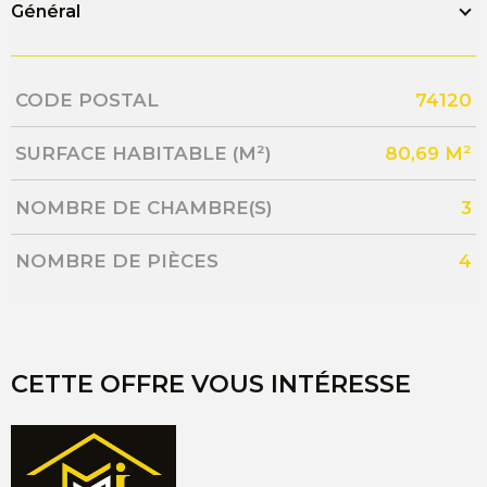
Général
Caractérisque
Valeurs
CODE POSTAL
74120
SURFACE HABITABLE (M²)
80,69 M²
NOMBRE DE CHAMBRE(S)
3
NOMBRE DE PIÈCES
4
CETTE OFFRE VOUS INTÉRESSE