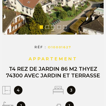
COMMERC
ESTIMER 
VENDRE
RÉF :
O10001627
APPARTEMENT
T4 REZ DE JARDIN 86 M2 THYEZ
74300 AVEC JARDIN ET TERRASSE
4
3
1
1