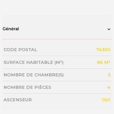
Général
Caractérisque
Valeurs
CODE POSTAL
74300
SURFACE HABITABLE (M²)
86 M²
NOMBRE DE CHAMBRE(S)
3
NOMBRE DE PIÈCES
4
ASCENSEUR
OUI