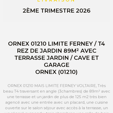
LIVRAISON
2ÈME TRIMESTRE 2026
ORNEX 01210 LIMITE FERNEY / T4
REZ DE JARDIN 89M² AVEC
TERRASSE JARDIN / CAVE ET
GARAGE
ORNEX (01210)
ORNEX 01210 MAIS LIMITE FERNEY VOLTAIRE, Très
beau T4 traversant en angle (3chambres) de 89m² avec
une terrasse et un jardin de plus de 125 m2 très bien
agencé avec une entrée avec un placard, une cuisine
ouverte sur le salon séjour avec accès à la terrasse, un