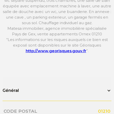
wc séparé suspendu, trois chambres, une salle de bain
équipée avec emplacement machine à laver, une autre
salle de douche avec un wc, une buanderie. En annexe :
une cave , un parking exterieur, un garage fermés en
sous sol. Chauffage individuel au gaz.
Matesa immobilier, agence immobilière spécialisée
Pays de Gex, vente appartements Ornex 01210
“Les informations sur les risques auxquels ce bien est
exposé sont disponibles sur le site Géorisques
http://www.georisques.gouv.fr
”.
Général
Caractérisque
Valeurs
CODE POSTAL
01210