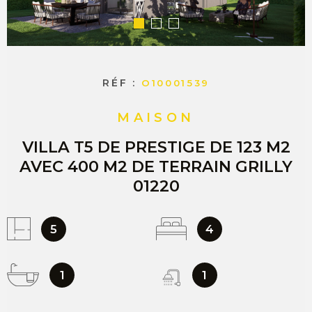
COMMERC
ESTIMER 
VENDRE
RÉF :
O10001539
MAISON
VILLA T5 DE PRESTIGE DE 123 M2
AVEC 400 M2 DE TERRAIN GRILLY
01220
5
4
1
1