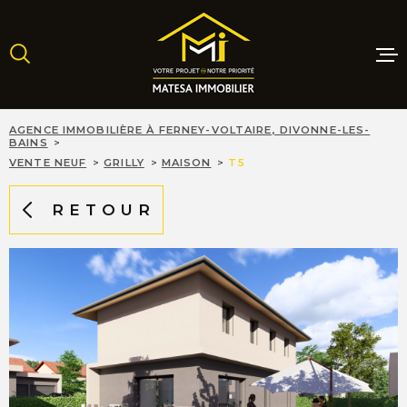
Aller
Aller
Aller
Aller
à
à
au
au
:
la
menu
contenu
recherche
principal
MAISONS
AGENCE IMMOBILIÈRE À FERNEY-VOLTAIRE, DIVONNE-LES-
BAINS
VENTE NEUF
GRILLY
MAISON
T5
APPARTE
RETOUR
TERRAINS
PROGRAM
NEUFS
LOCATIO