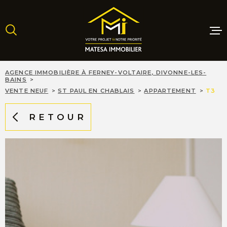
Aller
Aller
Aller
Aller
à
à
au
au
:
la
menu
contenu
recherche
principal
MAISONS
AGENCE IMMOBILIÈRE À FERNEY-VOLTAIRE, DIVONNE-LES-
BAINS
VENTE NEUF
ST PAUL EN CHABLAIS
APPARTEMENT
T3
APPARTE
RETOUR
TERRAINS
PROGRAM
NEUFS
LOCATIO