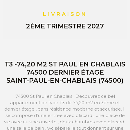
LIVRAISON
2ÈME TRIMESTRE 2027
T3 -74,20 M2 ST PAUL EN CHABLAIS
74500 DERNIER ÉTAGE
SAINT-PAUL-EN-CHABLAIS (74500)
74500 St Paul en Chablais . Découvrez ce bel
appartement de type T3 de 74,20 m2 en 3éme et
dernier étage , dans résidence moderne et sécurisée. Il
se compose d’une entrée avec placard , une pièce de
vie avec cuisine ouverte , deux chambres avec placard ,
une salle de bain , wc séparé le tout donnant sur une