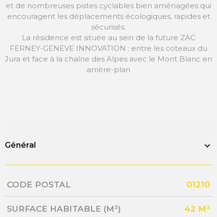
et de nombreuses pistes cyclables bien aménagées qui
encouragent les déplacements écologiques, rapides et
sécurisés.
La résidence est située au sein de la future ZAC
FERNEY-GENEVE INNOVATION : entre les coteaux du
Jura et face à la chaîne des Alpes avec le Mont Blanc en
arrière-plan
Général
Caractérisque
Valeurs
CODE POSTAL
01210
SURFACE HABITABLE (M²)
42 M²