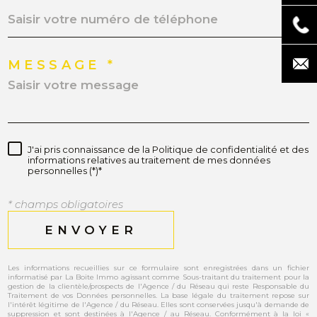
MESSAGE *
J'ai pris connaissance de la Politique de confidentialité et des
informations relatives au traitement de mes données
personnelles (*)*
* champs obligatoires
ENVOYER
Les informations recueillies sur ce formulaire sont enregistrées dans un fichier
informatisé par La Boite Immo agissant comme Sous-traitant du traitement pour la
gestion de la clientèle/prospects de l'Agence / du Réseau qui reste Responsable du
Traitement de vos Données personnelles. La base légale du traitement repose sur
l'intérêt légitime de l'Agence / du Réseau. Elles sont conservées jusqu'à demande de
suppression et sont destinées à l'Agence / au Réseau. Conformément à la loi «