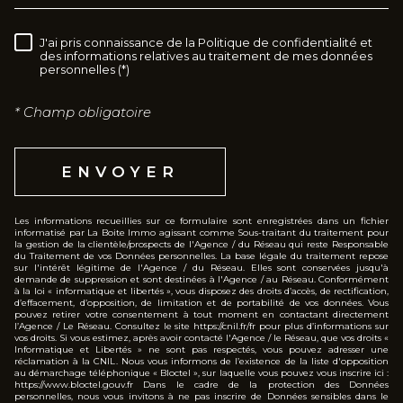
J'ai pris connaissance de la Politique de confidentialité et
RÈGLEMENTATION
des informations relatives au traitement de mes données
personnelles (*)
* Champ obligatoire
ENVOYER
Les informations recueillies sur ce formulaire sont enregistrées dans un fichier
informatisé par La Boite Immo agissant comme Sous-traitant du traitement pour
la gestion de la clientèle/prospects de l'Agence / du Réseau qui reste Responsable
du Traitement de vos Données personnelles. La base légale du traitement repose
sur l'intérêt légitime de l'Agence / du Réseau. Elles sont conservées jusqu'à
demande de suppression et sont destinées à l'Agence / au Réseau. Conformément
à la loi « informatique et libertés », vous disposez des droits d’accès, de rectification,
d’effacement, d’opposition, de limitation et de portabilité de vos données. Vous
pouvez retirer votre consentement à tout moment en contactant directement
l’Agence / Le Réseau. Consultez le site https://cnil.fr/fr pour plus d’informations sur
vos droits. Si vous estimez, après avoir contacté l'Agence / le Réseau, que vos droits «
Informatique et Libertés » ne sont pas respectés, vous pouvez adresser une
réclamation à la CNIL. Nous vous informons de l’existence de la liste d'opposition
au démarchage téléphonique « Bloctel », sur laquelle vous pouvez vous inscrire ici :
https://www.bloctel.gouv.fr Dans le cadre de la protection des Données
personnelles, nous vous invitons à ne pas inscrire de Données sensibles dans le