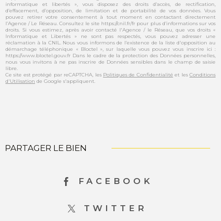
informatique et libertés », vous disposez des droits d’accès, de rectification,
d’effacement, d’opposition, de limitation et de portabilité de vos données. Vous
pouvez retirer votre consentement à tout moment en contactant directement
l’Agence / Le Réseau. Consultez le site https://cnil.fr/fr pour plus d’informations sur vos
droits. Si vous estimez, après avoir contacté l'Agence / le Réseau, que vos droits «
Informatique et Libertés » ne sont pas respectés, vous pouvez adresser une
réclamation à la CNIL. Nous vous informons de l’existence de la liste d'opposition au
démarchage téléphonique « Bloctel », sur laquelle vous pouvez vous inscrire ici :
https://www.bloctel.gouv.fr Dans le cadre de la protection des Données personnelles,
nous vous invitons à ne pas inscrire de Données sensibles dans le champ de saisie
libre.
Ce site est protégé par reCAPTCHA, les
Politiques de Confidentialité
et les
Conditions
d'Utilisation
de Google s'appliquent.
PARTAGER LE BIEN
FACEBOOK
TWITTER