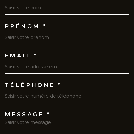
PRÉNOM *
EMAIL *
TÉLÉPHONE *
MESSAGE *
TRAD_MELTEM_VOREDEMAN