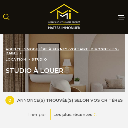
Aller
Aller
Aller
Aller
à
à
au
au
:
la
menu
contenu
recherche
principal
MAISONS
AGENCE IMMOBILIÈRE À FERNEY-VOLTAIRE, DIVONNE-LES-
BAINS
APPARTE
LOCATION
STUDIO
STUDIO À LOUER
TERRAINS
PROGRAM
NEUFS
0
ANNONCE(S) TROUVÉE(S) SELON VOS CRITÈRES
Trier par
Les plus récentes
LOCATIO