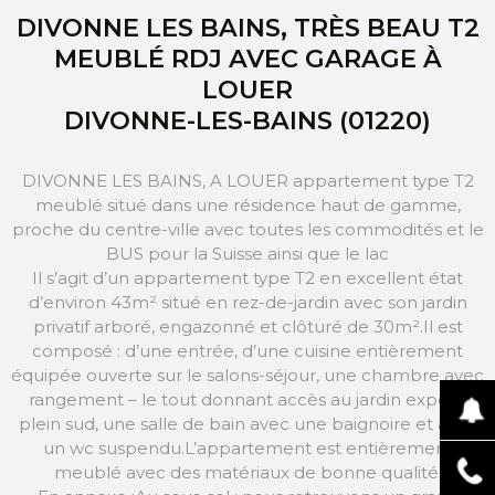
DIVONNE LES BAINS, TRÈS BEAU T2
MEUBLÉ RDJ AVEC GARAGE À
LOUER
DIVONNE-LES-BAINS (01220)
DIVONNE LES BAINS, A LOUER appartement type T2
meublé situé dans une résidence haut de gamme,
proche du centre-ville avec toutes les commodités et le
BUS pour la Suisse ainsi que le lac
Il s’agit d’un appartement type T2 en excellent état
d’environ 43m² situé en rez-de-jardin avec son jardin
privatif arboré, engazonné et clôturé de 30m².Il est
composé : d’une entrée, d’une cuisine entièrement
équipée ouverte sur le salons-séjour, une chambre avec
rangement – le tout donnant accès au jardin exposé
plein sud, une salle de bain avec une baignoire et avec
un wc suspendu.L’appartement est entièrement
meublé avec des matériaux de bonne qualité.