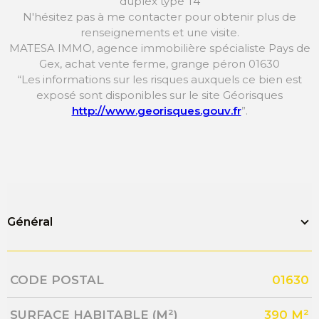
duplex type T4
N'hésitez pas à me contacter pour obtenir plus de
renseignements et une visite.
MATESA IMMO, agence immobilière spécialiste Pays de
Gex, achat vente ferme, grange péron 01630
“Les informations sur les risques auxquels ce bien est
exposé sont disponibles sur le site Géorisques
http://www.georisques.gouv.fr
”.
Général
Caractérisque
Valeurs
CODE POSTAL
01630
SURFACE HABITABLE (M²)
390 M²