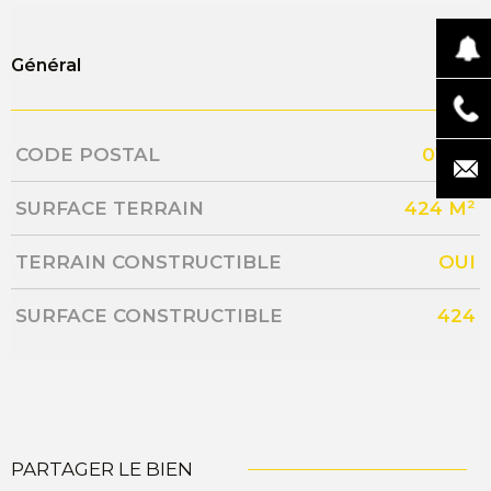
Général
Caractérisque
Valeurs
CODE POSTAL
01170
SURFACE TERRAIN
424 M²
TERRAIN CONSTRUCTIBLE
OUI
SURFACE CONSTRUCTIBLE
424
PARTAGER LE BIEN