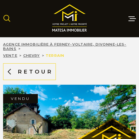
Aller
Aller
Aller
Aller
à
à
au
au
:
la
menu
contenu
recherche
principal
MAISONS
AGENCE IMMOBILIÈRE À FERNEY-VOLTAIRE, DIVONNE-LES-
BAINS
VENTE
CHEVRY
TERRAIN
APPARTE
RETOUR
TERRAINS
VENDU
PROGRAM
NEUFS
LOCATIO