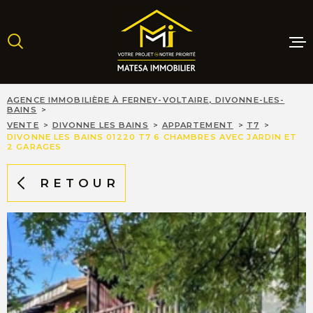
Aller
Aller
Aller
Aller
à
à
au
au
:
la
menu
contenu
recherche
principal
MAISONS
AGENCE IMMOBILIÈRE À FERNEY-VOLTAIRE, DIVONNE-LES-
BAINS
VENTE
DIVONNE LES BAINS
APPARTEMENT
T7
DIVONNE LES BAINS 01220 T7 6 CHAMBRES AVEC JARDIN ET
APPARTE
2 GARAGES
RETOUR
TERRAINS
PROGRAM
NEUFS
LOCATIO