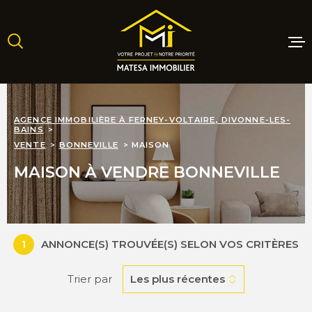
Aller
Aller
Aller
Aller
à
à
au
au
:
la
menu
contenu
recherche
principal
MAISONS
AGENCE IMMOBILIÈRE À FERNEY-VOLTAIRE, DIVONNE-LES-
BAINS
APPARTE
VENTE
BONNEVILLE
MAISON
MAISON À VENDRE BONNEVILLE
TERRAINS
PROGRAM
NEUFS
1
ANNONCE(S) TROUVÉE(S) SELON VOS CRITÈRES
Trier par
Les plus récentes
LOCATIO