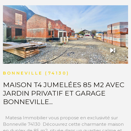
COMMERC
ESTIMER 
VENDRE
VOIR LE BIEN
BONNEVILLE (74130)
MAISON T4 JUMELÉES 85 M2 AVEC
JARDIN PRIVATIF ET GARAGE
BONNEVILLE...
Matesa Immobilier vous propose en exclusivité sur
Bonneville 74130 Découvrez cette charmante maison
en duplex de 85 m2 située dans un quartier calme et