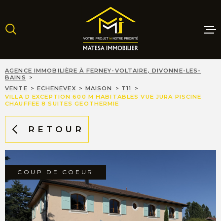
Aller
Aller
Aller
Aller
à
à
au
au
:
la
menu
contenu
recherche
principal
MAISONS
AGENCE IMMOBILIÈRE À FERNEY-VOLTAIRE, DIVONNE-LES-
BAINS
VENTE
ECHENEVEX
MAISON
T11
VILLA D EXCEPTION 600 M HABITABLES VUE JURA PISCINE
APPARTE
CHAUFFEE 8 SUITES GEOTHERMIE
RETOUR
TERRAINS
PROGRAM
NEUFS
COUP DE COEUR
LOCATIO