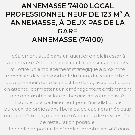
ANNEMASSE 74100 LOCAL
PROFESSIONNEL NEUF DE 123 M² À
ANNEMASSE, À DEUX PAS DE LA
GARE
ANNEMASSE (74100)
Idéalement situé dans un quartier en plein essor à
Annemasse 74100, ce local neuf d’une surface de 123
m² offre un emplacement stratégique à proximité
immédiate des transports et du tram, du centre-ville et
des commodités. Le bien est livré brut, avec les fluides
en attente, permettant un aménagement entièrement
personnalisable selon les besoins de votre activité.
Il conviendra parfaitement pour l’installation de
bureaux, de professions libérales, de cabinets médicaux
ou paramédicaux, ou encore d’agences de services. Pas
de restauration possible.
Une belle opportunité d’implanter votre activité dans