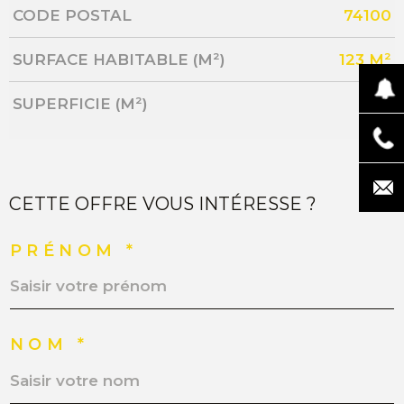
CODE POSTAL
74100
SURFACE HABITABLE (M²)
123 M²
SUPERFICIE (M²)
123
CETTE OFFRE VOUS INTÉRESSE ?
PRÉNOM *
NOM *