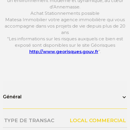
un environnement moderne et dynamique, au cœur
d’Annemasse.
Achat Stationnements possible
Matesa Immobilier votre agence immobilière qui vous
accompagne dans vos projets de vie depuis plus de 20
ans
“Les informations sur les risques auxquels ce bien est
exposé sont disponibles sur le site Géorisques
http://www.georisques.gouv.fr
”.
Général
Caractérisque
Valeurs
TYPE DE TRANSAC
LOCAL COMMERCIAL