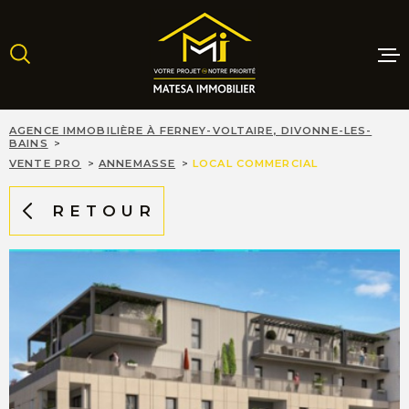
Aller
Aller
Aller
Aller
à
à
au
au
:
la
menu
contenu
recherche
principal
MAISONS
AGENCE IMMOBILIÈRE À FERNEY-VOLTAIRE, DIVONNE-LES-
BAINS
VENTE PRO
ANNEMASSE
LOCAL COMMERCIAL
APPARTE
RETOUR
TERRAINS
PROGRAM
NEUFS
LOCATIO